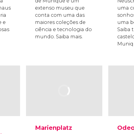
 a
de Munique é um
Neusc
uhaus
extenso museu que
uma c
ria
conta com uma das
sonhos
e e
maiores coleções de
uma be
osas
ciência e tecnologia do
Saiba 
mundo. Saiba mais.
castel
Muniq
Marienplatz
Odeo