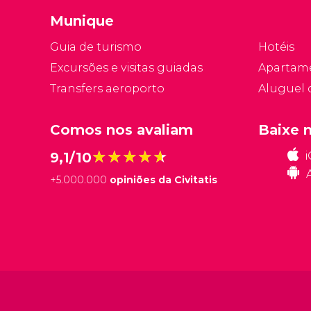
Munique
Guia de turismo
Hotéis
Excursões e visitas guiadas
Apartam
Transfers aeroporto
Aluguel 
Comos nos avaliam
Baixe 
★★★★★
★★★★★
9,1/10
+
5.000.000
opiniões da Civitatis