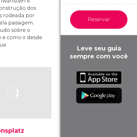
hwanstein é
onstrução dos
 rodeada por
Reservar
la paisagem.
tudo sobre o
o e como ir desde
ue.
Leve seu guia
sempre com você
nsplatz