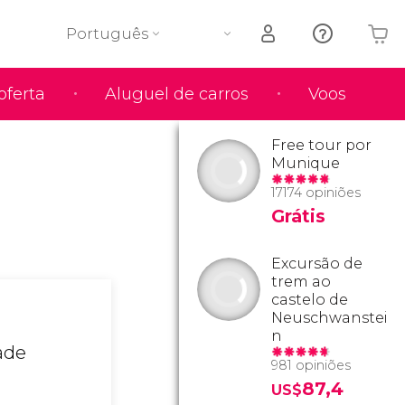
Português
oferta
Aluguel de carros
Voos
O seu carrinho está vazio
Free tour por
Munique
17174 opiniões
Grátis
Excursão de
trem ao
castelo de
Neuschwanstei
n
ade
981 opiniões
87,4
US$