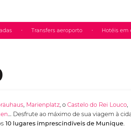
iadas
Transfers aeroporto
Hotéis em 
0
bräuhaus
,
Marienplatz
, o
Castelo do Rei Louco
,
ten
... Desfrute ao máximo de sua viagem à cid
os
10 lugares imprescindíveis de Munique
.