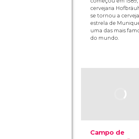
começou em 1589,
cervejaria Hofbrä
se tornou a cerveja
estrela de Muniqu
uma das mais fam
do mundo.
Campo de