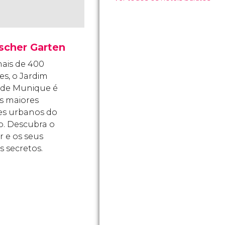
scher Garten
ais de 400
es, o Jardim
 de Munique é
s maiores
es urbanos do
. Descubra o
r e os seus
s secretos.