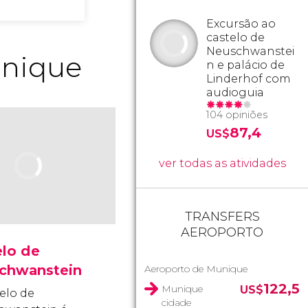
Excursão ao
castelo de
Neuschwanstei
unique
n e palácio de
Linderhof com
audioguia
104 opiniões
87,4
US$
ver todas as atividades
TRANSFERS
AEROPORTO
elo de
chwanstein
Aeroporto de Munique
122,5
Munique
US$
elo de
cidade