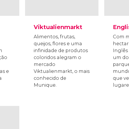
Viktualienmarkt
Engli
Alimentos, frutas,
Com m
queijos, flores e uma
hectar
m
infinidade de produtos
Inglês
ção
coloridos alegram o
um do
mercado
parqu
as e
Viktualienmarkt, o mais
mundo
a
conhecido de
que ve
Munique.
lugare