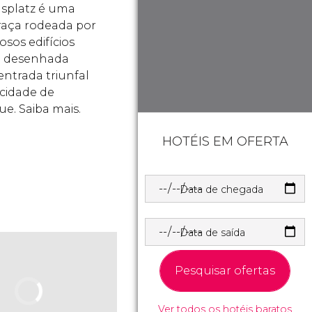
splatz é uma
raça rodeada por
osos edifícios
i desenhada
ntrada triunfal
 cidade de
e. Saiba mais.
HOTÉIS EM OFERTA
Data de chegada
Data de saída
Pesquisar ofertas
Ver todos os hotéis baratos