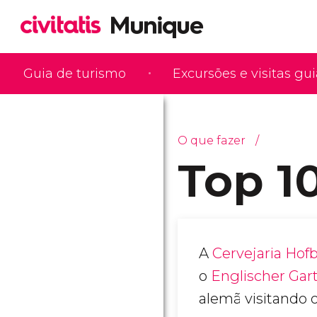
Guia de turismo
Excursões e visitas gu
O que fazer
Top 1
A
Cervejaria Hof
o
Englischer Gar
alemã visitando 