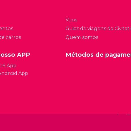
Voos
entos
Guias de viagens da Civitati
de carros
Quem somos
nosso APP
Métodos de pagame
iOS App
Android App
Condições ge