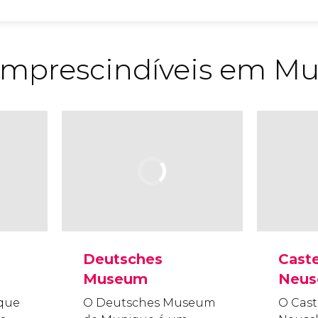
s imprescindíveis em M
Deutsches
Cast
Museum
Neus
 que
O Deutsches Museum
O Cast