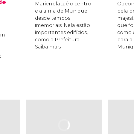
de
Marienplatz é o centro
Odeon
e a alma de Munique
bela p
desde tempos
majest
imemoriais. Nela estão
que fo
importantes edifícios,
como e
om
como a Prefeitura.
para a
Saiba mais.
Muniqu
s