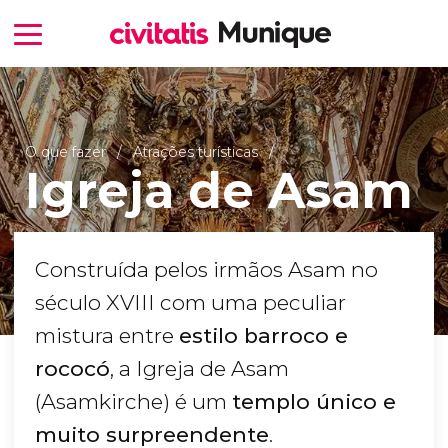
O que fazer
Atrações turísticas
Igreja de Asam
Construída pelos irmãos Asam no
século XVIII com uma peculiar
mistura entre
estilo barroco e
rococó
, a Igreja de Asam
(Asamkirche) é um
templo único e
muito surpreendente
.