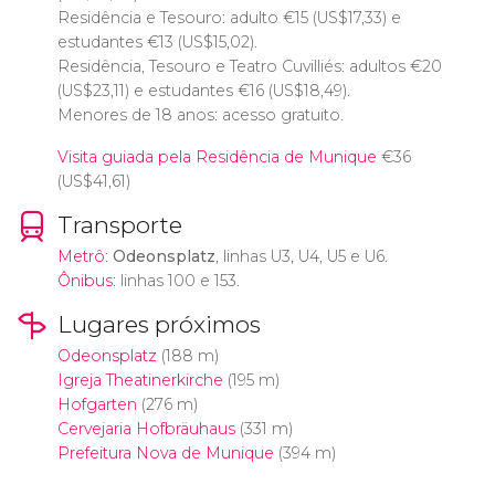
Residência e Tesouro: adulto
€
15 (
US$
17,33) e
estudantes
€
13 (
US$
15,02).
Residência, Tesouro e Teatro Cuvilliés: adultos
€
20
(
US$
23,11) e estudantes
€
16 (
US$
18,49).
Menores de 18 anos: acesso gratuito.
Visita guiada pela Residência de Munique
€
36
(
US$
41,61)
Transporte
Metrô
:
Odeonsplatz
, linhas U3, U4, U5 e U6.
Ônibus
: linhas 100 e 153.
Lugares próximos
Odeonsplatz
(188 m)
Igreja Theatinerkirche
(195 m)
Hofgarten
(276 m)
Cervejaria Hofbräuhaus
(331 m)
Prefeitura Nova de Munique
(394 m)