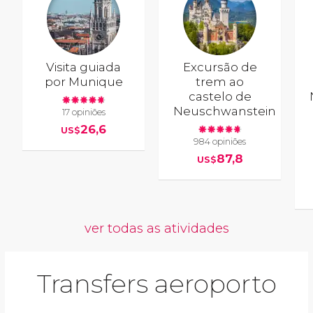
Visita guiada
Excursão de
por Munique
trem ao
castelo de
Neuschwanstein
17 opiniões
26,6
US$
984 opiniões
87,8
US$
ver todas as atividades
Transfers aeroporto