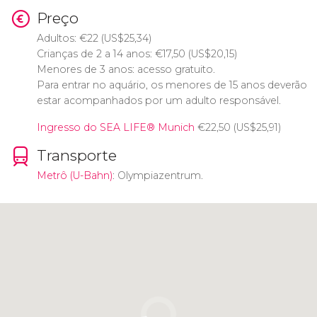
Preço
Adultos:
€
22 (
US$
25,34)
Crianças de 2 a 14 anos:
€
17,50 (
US$
20,15)
Menores de 3 anos: acesso gratuito.
Para entrar no aquário, os menores de 15 anos deverão
estar acompanhados por um adulto responsável.
Ingresso do SEA LIFE® Munich
€
22,50 (
US$
25,91)
Transporte
Metrô (U-Bahn)
: Olympiazentrum.
Clique para usar o mapa