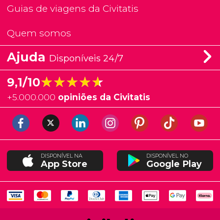
Guias de viagens da Civitatis
Quem somos
Ajuda
Disponíveis 24/7
★★★★★
★★★★★
9,1/10
+
5.000.000
opiniões da Civitatis
DISPONÍVEL NA
DISPONÍVEL NO
App Store
Google Play