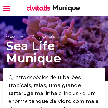
O que fazer
Atrações turísticas
Sea Life
Munique
Quatro espécies de
tubarões
tropicais, raias, uma grande
tartaruga marinha
e, inclusive, um
enorme
tanque de vidro com mais