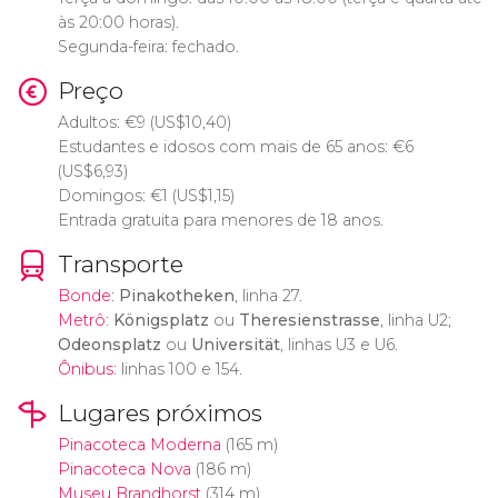
às 20:00 horas).
Segunda-feira: fechado.
Preço
Adultos:
€
9 (
US$
10,40)
Estudantes e idosos com mais de 65 anos:
€
6
(
US$
6,93)
Domingos:
€
1 (
US$
1,15)
Entrada gratuita para menores de 18 anos.
Transporte
Bonde
:
Pinakotheken
, linha 27.
Metrô
:
Königsplatz
ou
Theresienstrasse
, linha U2;
Odeonsplatz
ou
Universität
, linhas U3 e U6.
Ônibus
: linhas 100 e 154.
Lugares próximos
Pinacoteca Moderna
(165 m)
Pinacoteca Nova
(186 m)
Museu Brandhorst
(314 m)