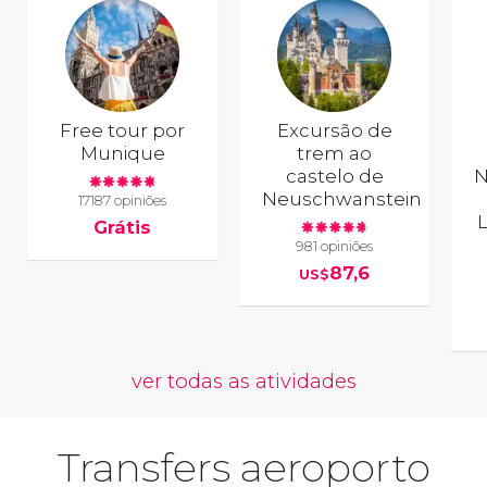
Free tour por
Excursão de
Munique
trem ao
castelo de
N
Neuschwanstein
17187 opiniões
Grátis
981 opiniões
87,6
US$
ver todas as atividades
Transfers aeroporto