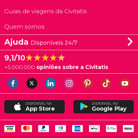
Guias de viagens da Civitatis
Quem somos
Ajuda
Disponíveis 24/7
★★★★★
★★★★★
9,1/10
+
5.000.000
opiniões sobre a Civitatis
DISPONÍVEL NA
DISPONÍVEL NO
App Store
Google Play