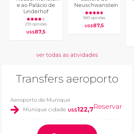
e ao Palácio de
Neuschwanstein
Linderhof
983 opiniões
239 opiniões
87,5
US$
87,5
US$
ver todas as atividades
Transfers aeroporto
Aeroporto de Munique
Reservar
122,7
Munique cidade
US$