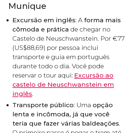
Munique
Excursão em inglês
: A
forma mais
cômoda e prática
de chegar no
Castelo de Neuschwanstein. Por
€
77
(
US$
88,69) por pessoa inclui
transporte e guia em português
durante todo o dia. Você pode
reservar o tour aqui:
Excursão ao
castelo de Neuschwanstein em
inglês
.
Transporte público
: Uma
opção
lenta e incômoda, já que você
teria que fazer várias baldeações
.
O primeiro passo é pegar o trem até