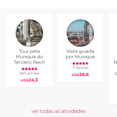
Tour pela
Visita guiada
Munique do
por Munique
Terceiro Reich
N
17 opiniões
689 opiniões
26,6
US$
24,3
US$
ver todas as atividades